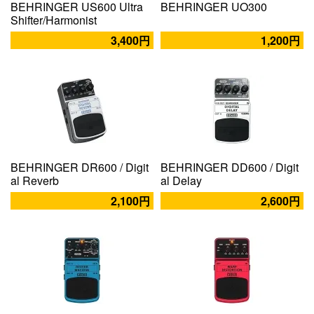
BEHRINGER US600 Ultra
BEHRINGER UO300
Shifter/Harmonist
3,400円
1,200円
BEHRINGER DR600 / Digit
BEHRINGER DD600 / Digit
al Reverb
al Delay
2,100円
2,600円