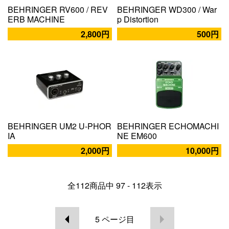
BEHRINGER RV600 / REV
BEHRINGER WD300 / War
ERB MACHINE
p Distortion
2,800円
500円
BEHRINGER UM2 U-PHOR
BEHRINGER ECHOMACHI
IA
NE EM600
2,000円
10,000円
全
112
商品中
97 - 112
表示
5
ページ目