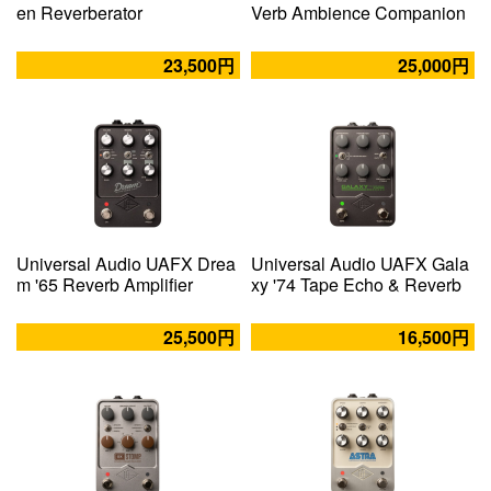
en Reverberator
Verb Ambience Companion
23,500円
25,000円
Universal Audio UAFX Drea
Universal Audio UAFX Gala
m '65 Reverb Amplifier
xy '74 Tape Echo & Reverb
25,500円
16,500円