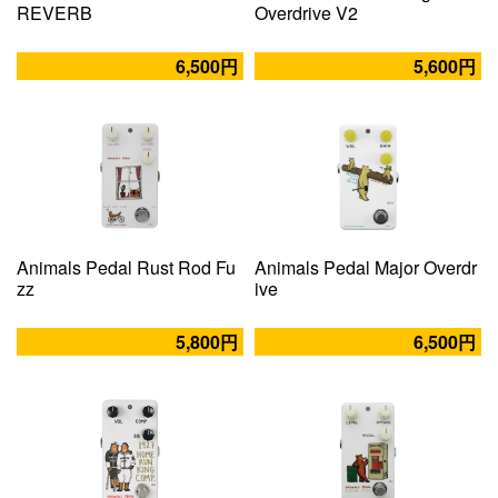
REVERB
Overdrive V2
6,500円
5,600円
Animals Pedal Rust Rod Fu
Animals Pedal Major Overdr
zz
ive
5,800円
6,500円