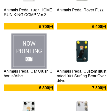
Animals Pedal 1927 HOME
Animals Pedal Rover Fuzz
RUN KING COMP Ver.2
5,700円
6,400円
Animals Pedal Car Crush C
Animals Pedal Custom Illust
horus/Vibe
rated 001 Surfing Bear Over
drive
5,800円
7,500円