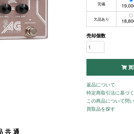
完備
19,0
欠品あり
18,8
売却個数
買
返品について
特定商取引法に基づ
この商品について問
買取品を探す
品共通