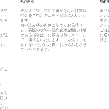
銀行振込
返品
は送料
検品終了後、特に問題がなければ買取
返品
代金をご指定の口座へお振込みいたし
ただ
でお
ます。
事前
お申込み時の条件に基づくお見積り
ステ
と、実際の状態～最終査定金額に相違
ご確
でお送
がある場合は、お振込み前にメールに
お送
てご連絡をいたします。ご返信（ご同
げま
す。
意）をいただいた後にお振込みをさせ
ていただきます。
がご
。
お客
届け
す
がで