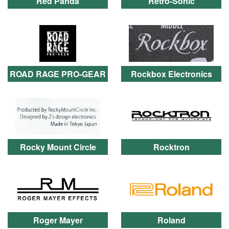
Red Panda
Retro-Sonic
ROAD RAGE PRO-GEAR
Rockbox Electronics
Rocky Mount Circle
Rocktron
Roger Mayer
Roland