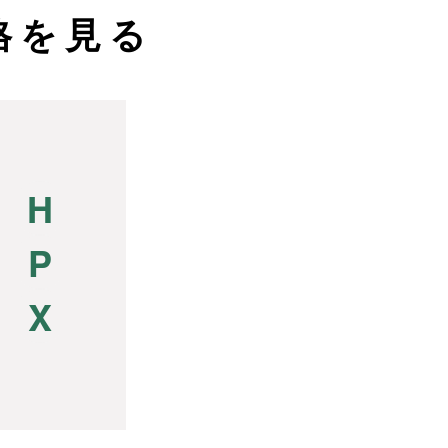
格を見る
H
P
X