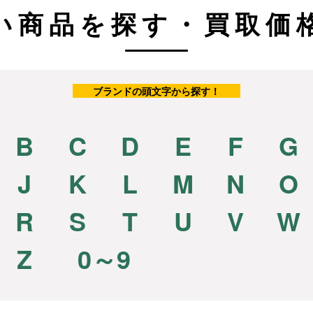
い商品を探す・買取価
ブランドの頭文字から探す！
B
C
D
E
F
G
J
K
L
M
N
O
R
S
T
U
V
W
Z
0～9