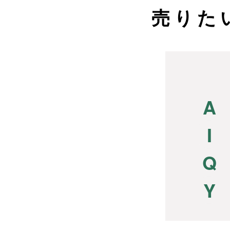
売りた
A
I
Q
Y