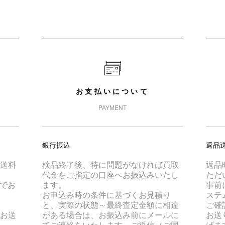
お支払いについて
PAYMENT
銀行振込
返品
は送料
検品終了後、特に問題がなければ買取
返品
代金をご指定の口座へお振込みいたし
ただ
でお
ます。
事前
お申込み時の条件に基づくお見積り
ステ
と、実際の状態～最終査定金額に相違
ご確
でお送
がある場合は、お振込み前にメールに
お送
てご連絡をいたします。ご返信（ご同
げま