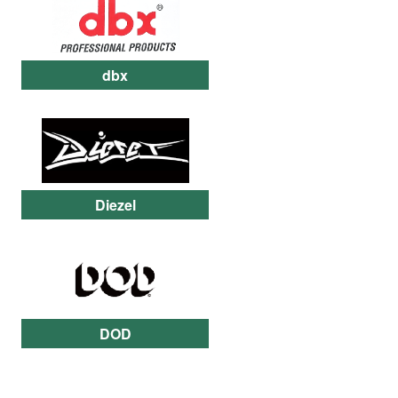
dbx
Diezel
DOD