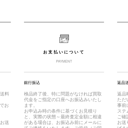
お支払いについて
PAYMENT
銀行振込
返品
は送料
検品終了後、特に問題がなければ買取
返品
代金をご指定の口座へお振込みいたし
ただ
でお
ます。
事前
お申込み時の条件に基づくお見積り
ステ
と、実際の状態～最終査定金額に相違
ご確
でお送
がある場合は、お振込み前にメールに
お送
てご連絡をいたします。ご返信（ご同
げま