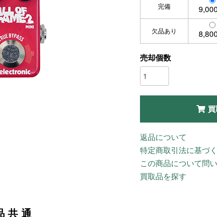
完備
9,00
欠品あり
8,80
売却個数
買
返品について
特定商取引法に基づ
この商品について問
買取品を探す
品共通