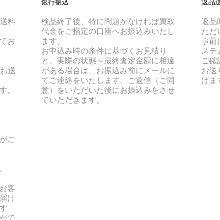
銀行振込
返品
は送料
検品終了後、特に問題がなければ買取
返品
代金をご指定の口座へお振込みいたし
ただ
でお
ます。
事前
お申込み時の条件に基づくお見積り
ステ
と、実際の状態～最終査定金額に相違
ご確
でお送
がある場合は、お振込み前にメールに
お送
てご連絡をいたします。ご返信（ご同
げま
す。
意）をいただいた後にお振込みをさせ
ていただきます。
がご
。
お客
届け
す
がで