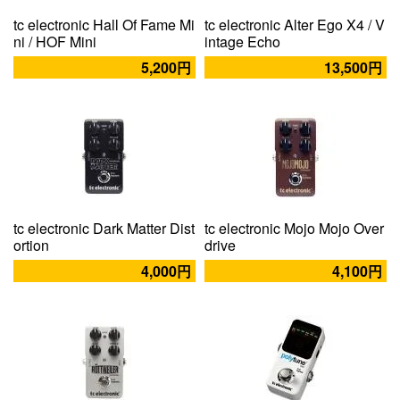
tc electronic Hall Of Fame Mi
tc electronic Alter Ego X4 / V
ni / HOF Mini
intage Echo
5,200円
13,500円
tc electronic Dark Matter Dist
tc electronic Mojo Mojo Over
ortion
drive
4,000円
4,100円