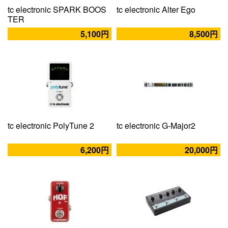
tc electronic SPARK BOOS
tc electronic Alter Ego
TER
5,100円
8,500円
tc electronic PolyTune 2
tc electronic G-Major2
6,200円
20,000円