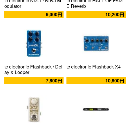
tc electronic NM-1 / Nova M
tc electronic HALL OF FAM
odulator
E Reverb
9,000円
10,200円
tc electronic Flashback / Del
tc electronic Flashback X4
ay & Looper
7,800円
10,800円