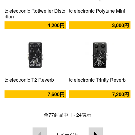
tc electronic Rottweiler Disto
tc electronic Polytune Mini
rtion
4,200円
3,000円
tc electronic T2 Reverb
tc electronic Trinity Reverb
7,600円
7,200円
全
77
商品中
1 - 24
表示
1
ページ目