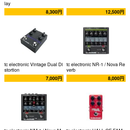
lay
8,300円
12,500円
tc electronic Vintage Dual Di
tc electronic NR-1 / Nova Re
stortion
verb
7,000円
8,000円