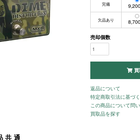
完備
9,20
欠品あり
8,70
売却個数
買
返品について
特定商取引法に基づ
この商品について問
買取品を探す
品共通