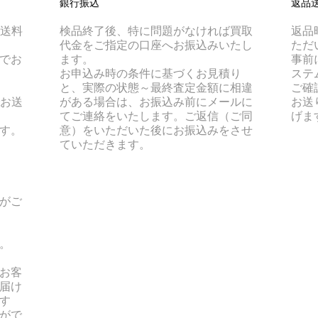
銀行振込
返品
は送料
検品終了後、特に問題がなければ買取
返品
代金をご指定の口座へお振込みいたし
ただ
でお
ます。
事前
お申込み時の条件に基づくお見積り
ステ
と、実際の状態～最終査定金額に相違
ご確
でお送
がある場合は、お振込み前にメールに
お送
てご連絡をいたします。ご返信（ご同
げま
す。
意）をいただいた後にお振込みをさせ
ていただきます。
がご
。
お客
届け
す
がで