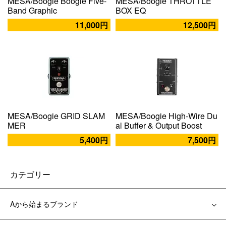
MESA/Boogie Boogie Five-
MESA/Boogie THROTTLE
Band Graphic
BOX EQ
11,000円
12,500円
MESA/Boogie GRID SLAM
MESA/Boogie High-Wire Du
MER
al Buffer & Output Boost
5,400円
7,500円
カテゴリー
Aから始まるブランド