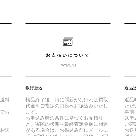
お支払いについて
PAYMENT
銀行振込
返品
は送料
検品終了後、特に問題がなければ買取
返品
代金をご指定の口座へお振込みいたし
ただ
でお
ます。
事前
お申込み時の条件に基づくお見積り
ステ
と、実際の状態～最終査定金額に相違
ご確
でお送
がある場合は、お振込み前にメールに
お送
てご連絡をいたします。ご返信（ご同
げま