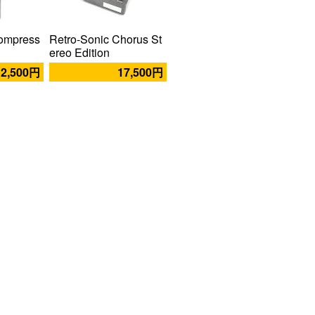
Compress
Retro-Sonic Chorus St
ereo Edition
12,500円
17,500円