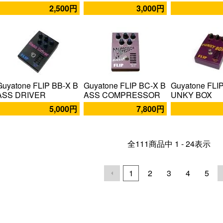
2,500円
3,000円
Guyatone FLIP BB-X B
Guyatone FLIP BC-X B
Guyatone FLI
ASS DRIVER
ASS COMPRESSOR
UNKY BOX
5,000円
7,800円
全
111
商品中
1 - 24
表示
1
2
3
4
5