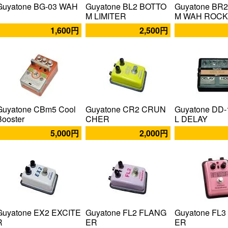
Guyatone BG-03 WAH
Guyatone BL2 BOTTO
Guyatone BR
M LIMITER
M WAH ROC
1,600円
2,500円
Guyatone CBm5 Cool
Guyatone CR2 CRUN
Guyatone DD-
Booster
CHER
L DELAY
5,000円
2,000円
Guyatone EX2 EXCITE
Guyatone FL2 FLANG
Guyatone FL
R
ER
ER