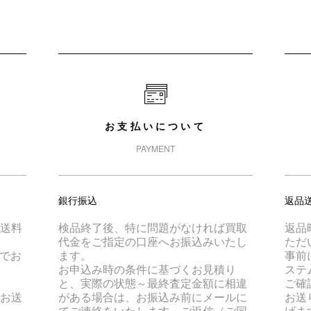
お支払いについて
PAYMENT
銀行振込
返品
は送料
検品終了後、特に問題がなければ買取
返品
代金をご指定の口座へお振込みいたし
ただ
でお
ます。
事前
お申込み時の条件に基づくお見積り
ステ
と、実際の状態～最終査定金額に相違
ご確
でお送
がある場合は、お振込み前にメールに
お送
てご連絡をいたします。ご返信（ご同
げま