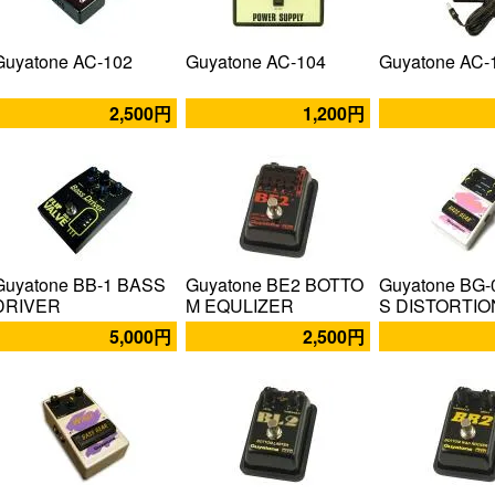
Guyatone AC-102
Guyatone AC-104
Guyatone AC-
2,500円
1,200円
Guyatone BB-1 BASS
Guyatone BE2 BOTTO
Guyatone BG-
DRIVER
M EQULIZER
S DISTORTIO
5,000円
2,500円