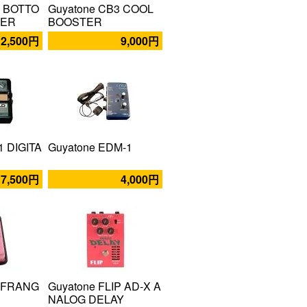
2 BOTTO
Guyatone CB3 COOL
KER
BOOSTER
2,500円
9,000円
1 DIGITA
Guyatone EDM-1
7,500円
4,000円
3 FRANG
Guyatone FLIP AD-X A
NALOG DELAY