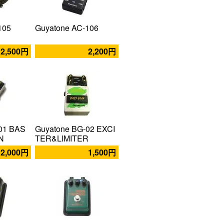
105
Guyatone AC-106
2,500円
2,200円
01 BAS
Guyatone BG-02 EXCI
N
TER&LIMITER
2,000円
1,500円