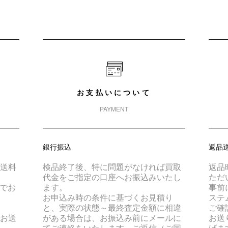
お支払いについて
PAYMENT
銀行振込
返品
は送料
検品終了後、特に問題がなければ買取
返品
代金をご指定の口座へお振込みいたし
ただ
でお
ます。
事前
お申込み時の条件に基づくお見積り
ステ
と、実際の状態～最終査定金額に相違
ご確
でお送
がある場合は、お振込み前にメールに
お送
てご連絡をいたします。ご返信（ご同
げま