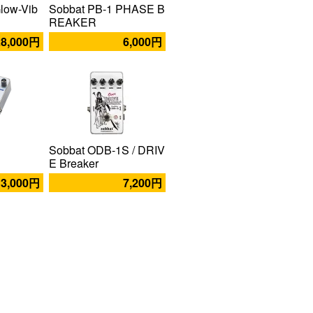
low-Vib
Sobbat PB-1 PHASE B
REAKER
28,000円
6,000円
Sobbat ODB-1S / DRIV
E Breaker
13,000円
7,200円