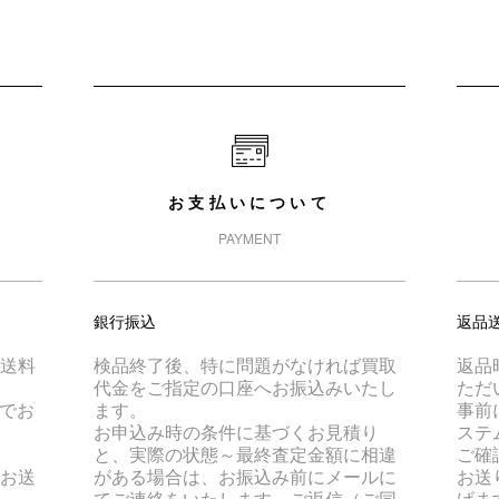
お支払いについて
PAYMENT
銀行振込
返品
は送料
検品終了後、特に問題がなければ買取
返品
代金をご指定の口座へお振込みいたし
ただ
でお
ます。
事前
お申込み時の条件に基づくお見積り
ステ
と、実際の状態～最終査定金額に相違
ご確
でお送
がある場合は、お振込み前にメールに
お送
てご連絡をいたします。ご返信（ご同
げま