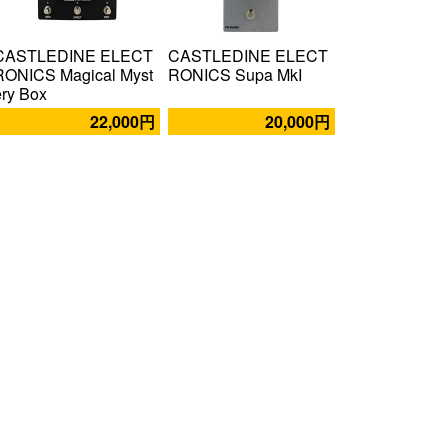
CASTLEDINE ELECT
CASTLEDINE ELECT
RONICS Magical Myst
RONICS Supa MkI
ery Box
22,000円
20,000円