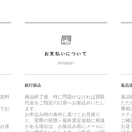
お支払いについて
PAYMENT
銀行振込
返品
は送料
検品終了後、特に問題がなければ買取
返品
代金をご指定の口座へお振込みいたし
ただ
でお
ます。
事前
お申込み時の条件に基づくお見積り
ステ
と、実際の状態～最終査定金額に相違
ご確
でお送
がある場合は、お振込み前にメールに
お送
てご連絡をいたします。ご返信（ご同
げま