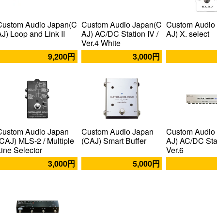
Custom Audio Japan(C
Custom Audio Japan(C
Custom Audio
AJ) Loop and Link II
AJ) AC/DC Station IV /
AJ) X. select
Ver.4 White
9,200円
3,000円
Custom Audio Japan
Custom Audio Japan
Custom Audio
(CAJ) MLS-2 / Multiple
(CAJ) Smart Buffer
AJ) AC/DC Stat
Line Selector
Ver.6
3,000円
5,000円