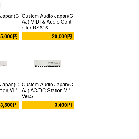
 Japan(C
Custom Audio Japan(C
AJ) MIDI & Audio Contr
oller RS616
5,000円
20,000円
 Japan(C
Custom Audio Japan(C
ion VI /
AJ) AC/DC Station V /
Ver.5
3,500円
3,400円