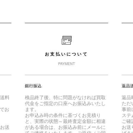
お支払いについて
PAYMENT
銀行振込
返品
は送料
検品終了後、特に問題がなければ買取
返品
代金をご指定の口座へお振込みいたし
ただ
でお
ます。
事前
お申込み時の条件に基づくお見積り
ステ
と、実際の状態～最終査定金額に相違
ご確
でお送
がある場合は、お振込み前にメールに
お送
てご連絡をいたします。ご返信（ご同
げま