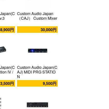
 Japan(C
Custom Audio Japan
v.3
（CAJ） Custom Mixer
18,900円
30,000円
 Japan(C
Custom Audio Japan(C
ion IV /
AJ) MIDI PRG STATIO
N
3,500円
9,500円