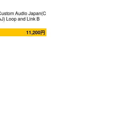
Custom Audio Japan(C
AJ) Loop and Link B
11,200円