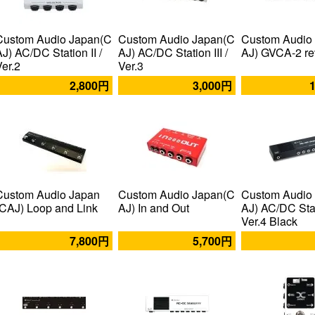
Custom Audio Japan(C
Custom Audio Japan(C
Custom Audio
AJ) AC/DC Station II /
AJ) AC/DC Station III /
AJ) GVCA-2 re
Ver.2
Ver.3
2,800円
3,000円
Custom Audio Japan
Custom Audio Japan(C
Custom Audio
(CAJ) Loop and Link
AJ) In and Out
AJ) AC/DC Stat
Ver.4 Black
7,800円
5,700円