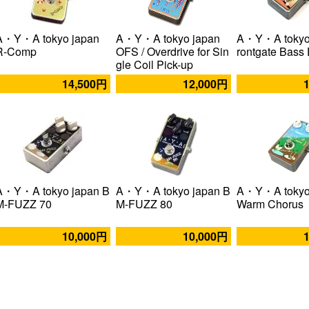
A・Y・A tokyo japan
A・Y・A tokyo japan
A・Y・A tokyo 
R-Comp
OFS / Overdrive for Sin
rontgate Bass 
gle Coil Pick-up
14,500円
12,000円
A・Y・A tokyo japan B
A・Y・A tokyo japan B
A・Y・A tokyo
M-FUZZ 70
M-FUZZ 80
Warm Chorus
10,000円
10,000円