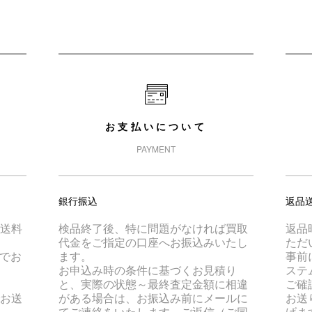
お支払いについて
PAYMENT
銀行振込
返品
は送料
検品終了後、特に問題がなければ買取
返品
代金をご指定の口座へお振込みいたし
ただ
でお
ます。
事前
お申込み時の条件に基づくお見積り
ステ
と、実際の状態～最終査定金額に相違
ご確
でお送
がある場合は、お振込み前にメールに
お送
てご連絡をいたします。ご返信（ご同
げま