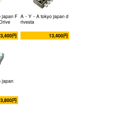
japan F
A・Y・A tokyo japan d
Drive
rivesta
13,400円
13,400円
 japan
13,800円