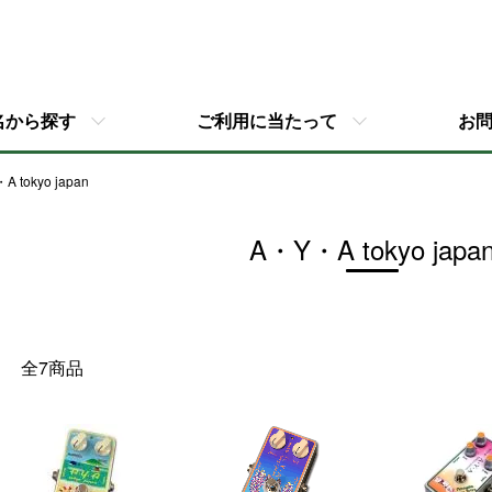
名から探す
ご利用に当たって
お
A tokyo japan
A・Y・A tokyo japa
全7商品